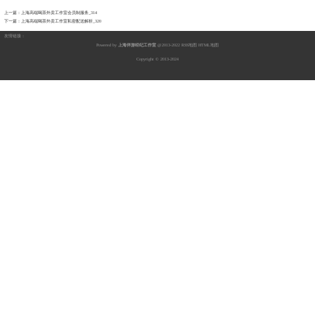
上一篇：
上海高端喝茶外卖工作室会员制服务_314
下一篇：
上海高端喝茶外卖工作室私密配送解析_320
友情链接：
Powered by
上海伴游经纪工作室
@2013-2022
RSS地图
HTML地图
Copyright
© 2013-2024